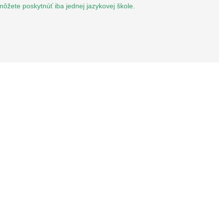
môžete poskytnúť iba jednej jazykovej škole.
AKT
NAJBLIŽŠIE PODUJATIA
á jazyková škola
 4, 034 01 Ružomberok
2 08 42
30 589
olajanos.sk