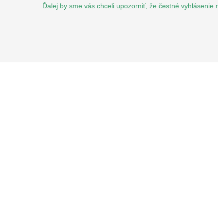
Ďalej by sme vás chceli upozorniť, že čestné vyhlásenie 
KONT
Súkromn
Mostová
044/43
0915 8
sjs@sk