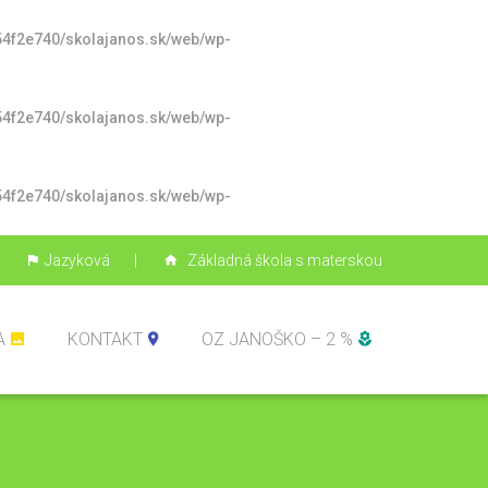
4f2e740/skolajanos.sk/web/wp-
4f2e740/skolajanos.sk/web/wp-
4f2e740/skolajanos.sk/web/wp-
|
Jazyková
|
Základná škola s materskou
A
KONTAKT
OZ JANOŠKO – 2 %