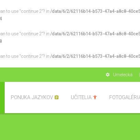
ean to use "continue 2"? in
/data/6/2/62116b14-b573-47a4-a8c8-40ce5
4
ean to use "continue 2"? in
/data/6/2/62116b14-b573-47a4-a8c8-40ce5
8
ean to use "continue 2"? in
/data/6/2/62116b14-b573-47a4-a8c8-40ce5
Umelecká
PONUKA JAZYKOV
UČITELIA
FOTOGALÉRI
ského
miesta
ch