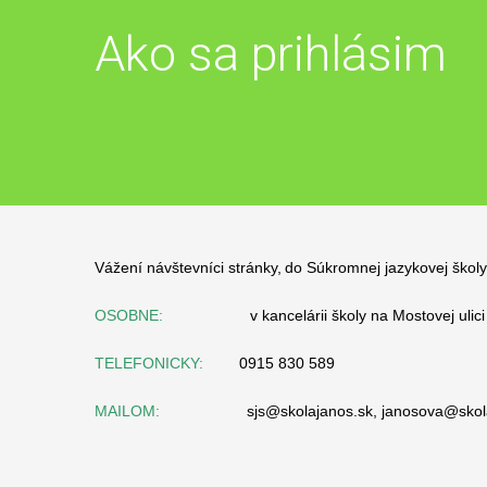
Ako sa prihlásim
Vážení návštevníci stránky,
do Súkromnej jazykovej školy
OSOBNE:
v kancelárii školy na Mostovej ulici č.
TELEFONICKY:
0915 830 589
MAILOM:
sjs@skolajanos.sk
,
janosova@skol