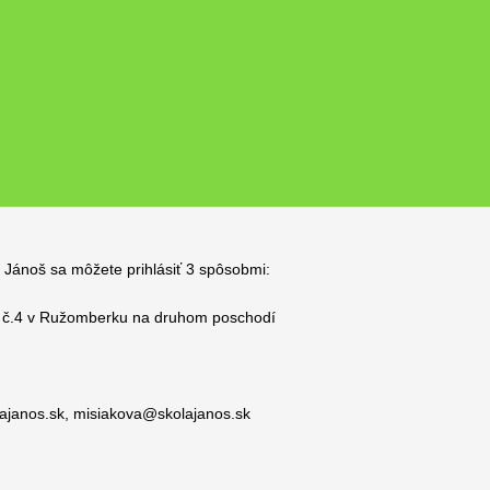
 Jánoš sa môžete prihlásiť 3 spôsobmi:
4 v Ružomberku na druhom poschodí
ajanos.sk
,
misiakova@skolajanos.sk